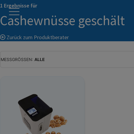
1 Ergebnisse für
Cashewnüsse geschält
Zurück zum Produktberater
MESSGRÖSSEN:
ALLE
ALLE
WASSERGEHALT
MATERIALFEUCHTE
HOLZFEUCHTE
RELATIVE FEUCHTE
ABSOLUTE FEUCHTE
TEMPERATUR
GLEICHGEWICHTSFEUCHTE
WASSERAKTIVITÄT
TROCKENSUBSTANZ