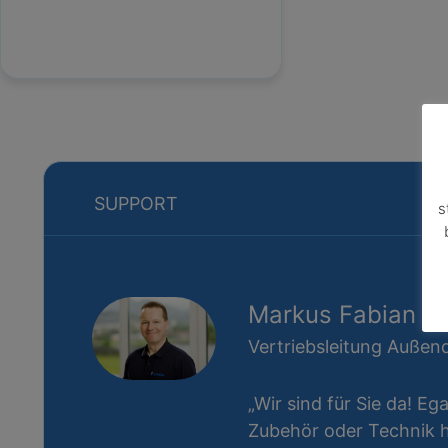
SUPPORT
s
Markus Fabian
Vertriebsleitung Außend
„Wir sind für Sie da! Eg
Zubehör oder Technik ha