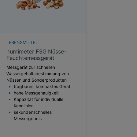
HEKTOLITERGEWICHT
TAUPUNKT
SCHÜTTDICHTE
ATRO/M³
GEWICHT / MASSE
LEBENSMITTEL
humimeter FSG Nüsse-
Feuchtemessgerät
Messgerät zur schnellen
Wassergehaltsbestimmung von
Nüssen und Sonderprodukten
tragbares, kompaktes Gerät
hohe Messgenauigkeit
Kapazität für individuelle
Kennlinien
sekundenschnelles
Messergebnis