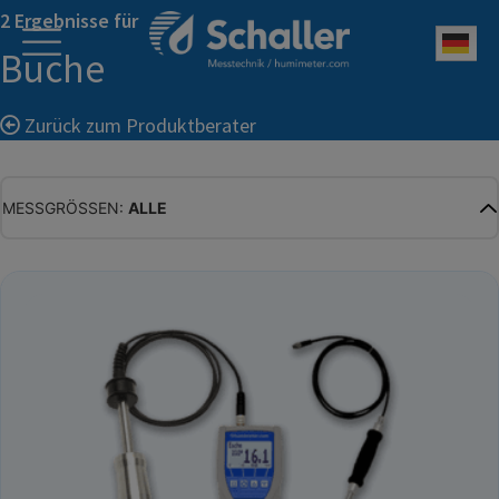
2 Ergebnisse für
Deu
Buche
Zurück zum Produktberater
MESSGRÖSSEN:
ALLE
ALLE
WASSERGEHALT
MATERIALFEUCHTE
HOLZFEUCHTE
RELATIVE FEUCHTE
ABSOLUTE FEUCHTE
TEMPERATUR
GLEICHGEWICHTSFEUCHTE
WASSERAKTIVITÄT
TROCKENSUBSTANZ
HEKTOLITERGEWICHT