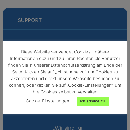
SUPPORT
Markus
Diese Website verwendet Cookies - nähere
Informationen dazu und zu Ihren Rechten als Benutzer
Fabian
finden Sie in unserer Datenschutzerklärung am Ende der
Vertriebsleitung
Seite. Klicken Sie auf „Ich stimme zu“, um Cookies zu
akzeptieren und direkt unsere Webseite besuchen zu
Außendienst -
können, oder klicken Sie auf „Cookie-Einstellungen“, um
Nordeuropa,
Ihre Cookies selbst zu verwalten.
Afrika,
Cookie-Einstellungen
Ich stimme zu
Nordamerika,
Australien
„Wir sind für