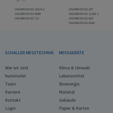
ONORM EN ISO 18134-2
ONORM EN ISO 287
ONORM EN ISO 4684
ONORM EN ISO 13183-1
ONORM EN ISO 712
ONORM EN ISO 665
ONORM EN ISO 6540
SCHALLER MESSTECHNIK
MESSGERÄTE
Wer wir sind
Klima & Umwelt
humimeter
Lebensmittel
Team
Bioenergie
Karriere
Material
Kontakt
Gebäude
Login
Papier & Karton