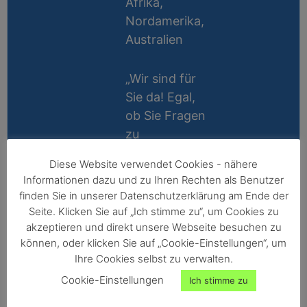
Afrika,
Nordamerika,
Australien
„Wir sind für
Sie da! Egal,
ob Sie Fragen
zu
Messablauf,
Diese Website verwendet Cookies - nähere
Kalibrierung,
Lifetime
Informationen dazu und zu Ihren Rechten als Benutzer
Zubehör oder
Support
finden Sie in unserer Datenschutzerklärung am Ende der
Technik
Seite. Klicken Sie auf „Ich stimme zu“, um Cookies zu
10 Jahre
haben, wir
akzeptieren und direkt unsere Webseite besuchen zu
Reparatur-
können, oder klicken Sie auf „Cookie-Einstellungen“, um
helfen gerne
Ihre Cookies selbst zu verwalten.
Garantie
persönlich
Cookie-Einstellungen
Ich stimme zu
weiter!“