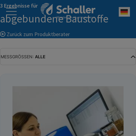
3 Ergebnisse für
Deu
abgebundene Baustoffe
Zurück zum Produktberater
MESSGRÖSSEN:
ALLE
ALLE
WASSERGEHALT
MATERIALFEUCHTE
HOLZFEUCHTE
RELATIVE FEUCHTE
ABSOLUTE FEUCHTE
TEMPERATUR
GLEICHGEWICHTSFEUCHTE
WASSERAKTIVITÄT
TROCKENSUBSTANZ
HEKTOLITERGEWICHT