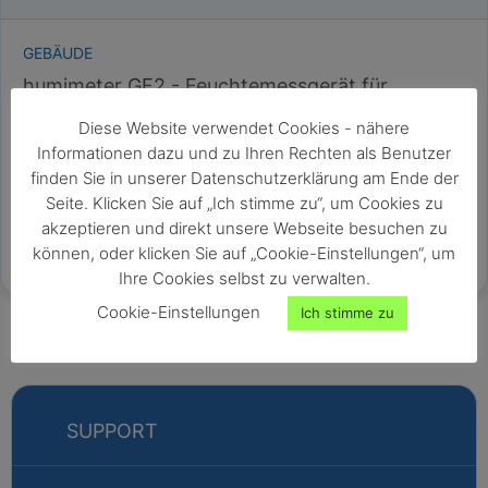
GEBÄUDE
humimeter GF2 - Feuchtemessgerät für
Gebäude & Estriche
Diese Website verwendet Cookies - nähere
Professionelles Feuchtemessgerät für Gebäude
Informationen dazu und zu Ihren Rechten als Benutzer
Messung der Feuchtigkeit von Estrich, Gipskartonplatten,
finden Sie in unserer Datenschutzerklärung am Ende der
Beton und weiteren Baustoffen für Wände und Gebäude
Seite. Klicken Sie auf „Ich stimme zu“, um Cookies zu
Schnelle Alternative zur CM Messung
akzeptieren und direkt unsere Webseite besuchen zu
viele Sensoren für eine breite Palette von Anwendungen
können, oder klicken Sie auf „Cookie-Einstellungen“, um
zerstörungsfreie Feuchtemessung
Ihre Cookies selbst zu verwalten.
Cookie-Einstellungen
Ich stimme zu
SUPPORT