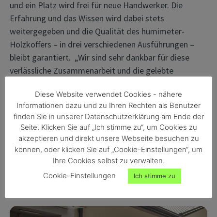
und ein Platz wird frei für neue Handwerker. Die
Erfahrung und das Wissen wird dabei stets
weitergegeben und die Qualität des humimeter-
Holzkoffers – in drei verschiedenen Ausführungen –
bleibt garantiert.
„Wir sind sehr dankbar für diese
verlässliche Zusammenarbeit und die gelebte
Nachhaltigkeit“, betont Schaller Messtechnik
Diese Website verwendet Cookies - nähere
Geschäftsführer Florian Postl. Wir freuen uns auf viele
Informationen dazu und zu Ihren Rechten als Benutzer
weitere Jahre der Kooperation!
finden Sie in unserer Datenschutzerklärung am Ende der
Seite. Klicken Sie auf „Ich stimme zu“, um Cookies zu
akzeptieren und direkt unsere Webseite besuchen zu
können, oder klicken Sie auf „Cookie-Einstellungen“, um
Ihre Cookies selbst zu verwalten.
Cookie-Einstellungen
Ich stimme zu
DANKE!