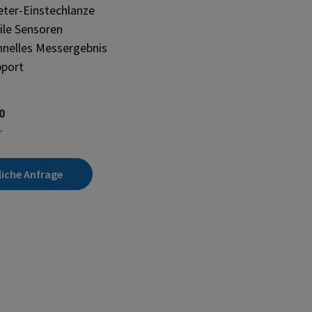
eter-Einstechlanze
ile Sensoren
nelles Messergebnis
pport
0
r
liche Anfrage