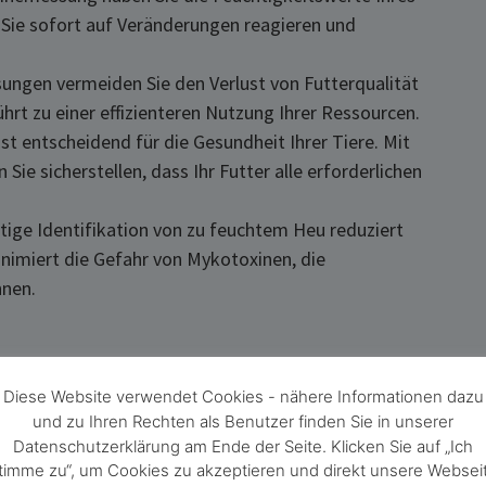
 Sie sofort auf Veränderungen reagieren und
ngen vermeiden Sie den Verlust von Futterqualität
hrt zu einer effizienteren Nutzung Ihrer Ressourcen.
entscheidend für die Gesundheit Ihrer Tiere. Mit
 sicherstellen, dass Ihr Futter alle erforderlichen
e Identifikation von zu feuchtem Heu reduziert
nimiert die Gefahr von Mykotoxinen, die
nnen.
Diese Website verwendet Cookies - nähere Informationen dazu
und zu Ihren Rechten als Benutzer finden Sie in unserer
Wassergehalt
Datenschutzerklärung am Ende der Seite. Klicken Sie auf „Ich
timme zu“, um Cookies zu akzeptieren und direkt unsere Websei