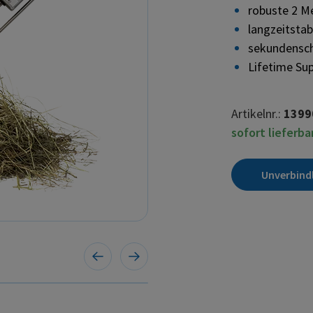
robuste 2 M
langzeitstab
sekundensch
Lifetime Su
Artikelnr.:
1399
sofort lieferba
Unverbind