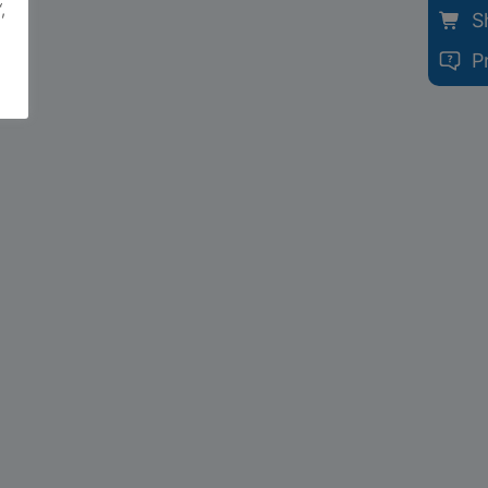
,
S
P