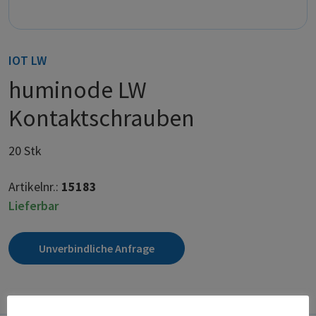
IOT LW
huminode LW
Kontaktschrauben
20 Stk
Artikelnr.:
15183
Lieferbar
Unverbindliche Anfrage