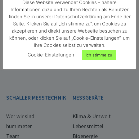
Diese Website verwendet Cookies - nähere
Informationen dazu und zu Ihren Rechten als Benutzer
finden Sie in unserer Datenschutzerklärung am Ende der
Seite. Klicken Sie auf „Ich stimme zu“, um Cookies zu
akzeptieren und direkt unsere Webseite besuchen zu
können, oder klicken Sie auf „Cookie-Einstellungen“, um
ONORM EN ISO 18134-2
ONORM EN ISO 287
Ihre Cookies selbst zu verwalten.
ONORM EN ISO 4684
ONORM EN ISO 13183-1
Cookie-Einstellungen
Ich stimme zu
ONORM EN ISO 712
ONORM EN ISO 665
ONORM EN ISO 6540
SCHALLER MESSTECHNIK
MESSGERÄTE
Wer wir sind
Klima & Umwelt
humimeter
Lebensmittel
Team
Bioenergie