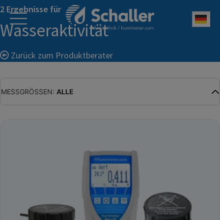
2 Ergebnisse für
Deu
Wasseraktivität
Zurück zum Produktberater
MESSGRÖSSEN:
ALLE
ALLE
WASSERGEHALT
MATERIALFEUCHTE
HOLZFEUCHTE
RELATIVE FEUCHTE
ABSOLUTE FEUCHTE
TEMPERATUR
GLEICHGEWICHTSFEUCHTE
WASSERAKTIVITÄT
TROCKENSUBSTANZ
HEKTOLITERGEWICHT