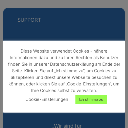
SUPPORT
Markus
Diese Website verwendet Cookies - nähere
Informationen dazu und zu Ihren Rechten als Benutzer
Fabian
finden Sie in unserer Datenschutzerklärung am Ende der
Vertriebsleitung
Seite. Klicken Sie auf „Ich stimme zu“, um Cookies zu
akzeptieren und direkt unsere Webseite besuchen zu
Außendienst -
können, oder klicken Sie auf „Cookie-Einstellungen“, um
Nordeuropa,
Ihre Cookies selbst zu verwalten.
Afrika,
Cookie-Einstellungen
Ich stimme zu
Nordamerika,
Australien
„Wir sind für