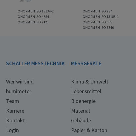
ONORM EN ISO 18134-2
ONORM EN ISO 287
ONORM EN ISO 4684
ONORM EN ISO 13183-1
ONORM EN ISO 712
ONORM EN ISO 665
ONORM EN ISO 6540
SCHALLER MESSTECHNIK
MESSGERÄTE
Wer wir sind
Klima & Umwelt
humimeter
Lebensmittel
Team
Bioenergie
Karriere
Material
Kontakt
Gebäude
Login
Papier & Karton