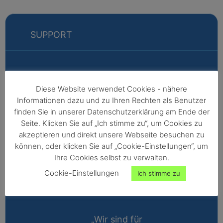
SUPPORT
Markus
Diese Website verwendet Cookies - nähere
Informationen dazu und zu Ihren Rechten als Benutzer
Fabian
finden Sie in unserer Datenschutzerklärung am Ende der
Vertriebsleitung
Seite. Klicken Sie auf „Ich stimme zu“, um Cookies zu
akzeptieren und direkt unsere Webseite besuchen zu
Außendienst -
können, oder klicken Sie auf „Cookie-Einstellungen“, um
Nordeuropa,
Ihre Cookies selbst zu verwalten.
Afrika,
Cookie-Einstellungen
Ich stimme zu
Nordamerika,
Australien
„Wir sind für