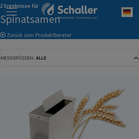
2 Ergebnisse für
Deu
Spinatsamen
Zurück zum Produktberater
MESSGRÖSSEN:
ALLE
ALLE
WASSERGEHALT
MATERIALFEUCHTE
HOLZFEUCHTE
RELATIVE FEUCHTE
ABSOLUTE FEUCHTE
TEMPERATUR
GLEICHGEWICHTSFEUCHTE
WASSERAKTIVITÄT
TROCKENSUBSTANZ
HEKTOLITERGEWICHT