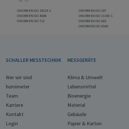
ONORM EN ISO 18134-2
ONORM EN ISO 287
ONORM EN ISO 4684
ONORM EN ISO 13183-1
ONORM EN ISO 712
ONORM EN ISO 665
ONORM EN ISO 6540
SCHALLER MESSTECHNIK
MESSGERÄTE
Wer wir sind
Klima & Umwelt
humimeter
Lebensmittel
Team
Bioenergie
Karriere
Material
Kontakt
Gebäude
Login
Papier & Karton