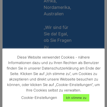
Afrika,
Nordamerika,
Australien
„Wir sind für
Sie da! Egal,
ob Sie Fragen
zu
Messablauf,
Diese Website verwendet Cookies - nähere
Kalibrierung,
Lifetime
Informationen dazu und zu Ihren Rechten als Benutzer
Zubehör oder
Support
finden Sie in unserer Datenschutzerklärung am Ende der
Technik
Seite. Klicken Sie auf „Ich stimme zu“, um Cookies zu
10 Jahre
haben, wir
akzeptieren und direkt unsere Webseite besuchen zu
Reparatur-
können, oder klicken Sie auf „Cookie-Einstellungen“, um
helfen gerne
Ihre Cookies selbst zu verwalten.
Garantie
persönlich
Cookie-Einstellungen
Ich stimme zu
weiter!“