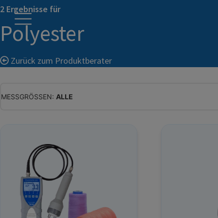
2 Ergebnisse für
Polyester
Zurück zum Produktberater
MESSGRÖSSEN:
ALLE
ALLE
WASSERGEHALT
MATERIALFEUCHTE
HOLZFEUCHTE
RELATIVE FEUCHTE
ABSOLUTE FEUCHTE
TEMPERATUR
GLEICHGEWICHTSFEUCHTE
WASSERAKTIVITÄT
TROCKENSUBSTANZ