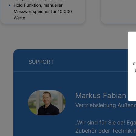
Hold Funktion, manueller
Messwertspeicher für 10.000
Werte
SUPPORT
s
Markus Fabian
Vertriebsleitung Außend
„Wir sind für Sie da! Eg
Zubehör oder Technik ha