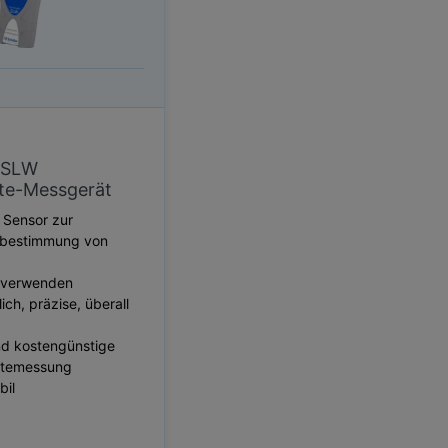
 SLW
hte-Messgerät
 Sensor zur
sbestimmung von
u verwenden
ich, präzise, ​​überall
nd kostengünstige
htemessung
bil