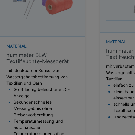
HEKTOLITERGEWICHT
TAUPUNKT
SCHÜTTDICHTE
ATRO/M³
GEWICHT / MASSE
MATERIAL
MATERIAL
humimeter
humimeter SLW
Textilfeuc
Textilfeuchte-Messgerät
mit verbautem
mit steckbarem Sensor zur
Wassergehalt
Wassergehaltsbestimmung von
Textilien
Textilien und Garn
einfach z
Großflächig beleuchtete LC-
klein, handl
Anzeige
einsetzbar
Sekundenschnelles
schnelle u
Messergebnis ohne
Textilfeuc
Probenvorbereitung
langzeitsta
Temperaturmessung und
automatische
Temperaturkompensation