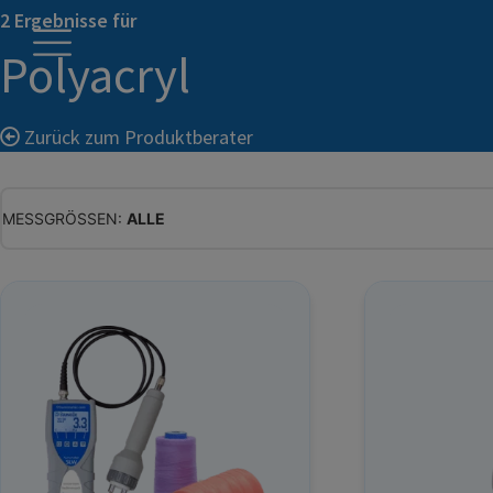
2 Ergebnisse für
Polyacryl
Zurück zum Produktberater
MESSGRÖSSEN:
ALLE
ALLE
WASSERGEHALT
MATERIALFEUCHTE
HOLZFEUCHTE
RELATIVE FEUCHTE
ABSOLUTE FEUCHTE
TEMPERATUR
GLEICHGEWICHTSFEUCHTE
WASSERAKTIVITÄT
TROCKENSUBSTANZ