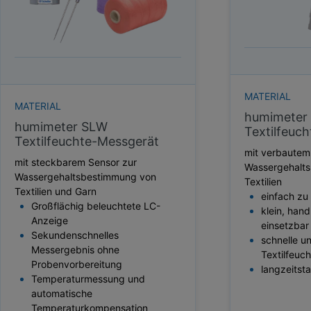
HEKTOLITERGEWICHT
TAUPUNKT
SCHÜTTDICHTE
ATRO/M³
GEWICHT / MASSE
MATERIAL
MATERIAL
humimeter
humimeter SLW
Textilfeuc
Textilfeuchte-Messgerät
mit verbautem
mit steckbarem Sensor zur
Wassergehalt
Wassergehaltsbestimmung von
Textilien
Textilien und Garn
einfach z
Großflächig beleuchtete LC-
klein, handl
Anzeige
einsetzbar
Sekundenschnelles
schnelle u
Messergebnis ohne
Textilfeuc
Probenvorbereitung
langzeitsta
Temperaturmessung und
automatische
Temperaturkompensation