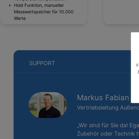
Hold Funktion, manueller
Messwertspeicher für 10.000
Werte
SUPPORT
s
Markus Fabian
Vertriebsleitung Außend
„Wir sind für Sie da! Eg
Zubehör oder Technik ha