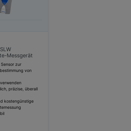
 SLW
hte-Messgerät
 Sensor zur
sbestimmung von
u verwenden
ich, präzise, ​​überall
nd kostengünstige
htemessung
bil