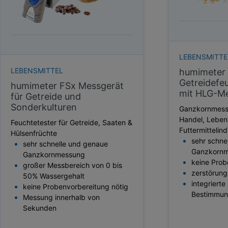
HEKTOLITERGEWICHT
TAUPUNKT
SCHÜTTDICHTE
ATRO/M³
GEWICHT / MASSE
LEBENSMITTE
LEBENSMITTEL
humimeter
Getreidefe
humimeter FSx Messgerät
mit HLG-M
für Getreide und
Sonderkulturen
Ganzkornmesse
Handel, Leben
Feuchtetester für Getreide, Saaten &
Futtermittelind
Hülsenfrüchte
sehr schne
sehr schnelle und genaue
Ganzkorn
Ganzkornmessung
keine Prob
großer Messbereich von 0 bis
zerstörung
50% Wassergehalt
integrierte
keine Probenvorbereitung nötig
Bestimmu
Messung innerhalb von
Sekunden