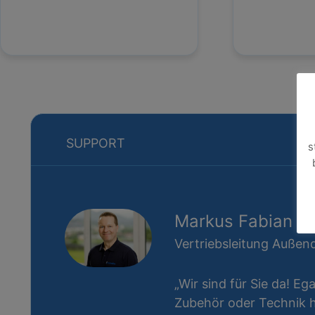
SUPPORT
s
Markus Fabian
Vertriebsleitung Außend
„Wir sind für Sie da! Eg
Zubehör oder Technik ha