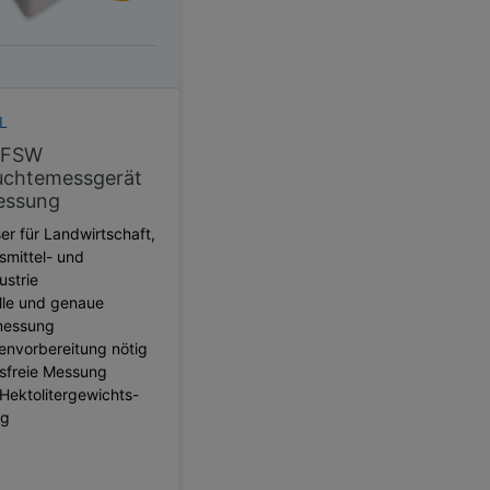
L
 FSW
uchtemessgerät
essung
r für Landwirtschaft,
smittel- und
ustrie
lle und genaue
messung
envorbereitung nötig
sfreie Messung
 Hektolitergewichts-
ng