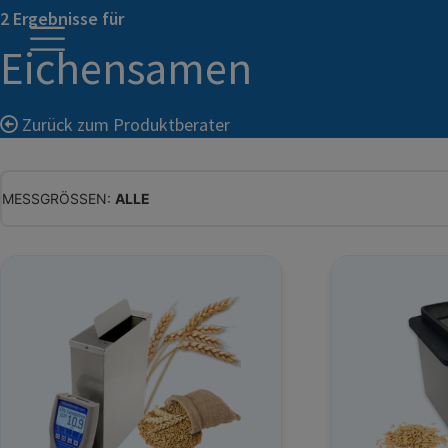
2 Ergebnisse für
Eichensamen
Zurück zum Produktberater
MESSGRÖSSEN:
ALLE
ALLE
WASSERGEHALT
MATERIALFEUCHTE
HOLZFEUCHTE
RELATIVE FEUCHTE
ABSOLUTE FEUCHTE
TEMPERATUR
GLEICHGEWICHTSFEUCHTE
WASSERAKTIVITÄT
TROCKENSUBSTANZ