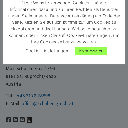
Diese Website verwendet Cookies - nähere
Karriere
Material
Informationen dazu und zu Ihren Rechten als Benutzer
finden Sie in unserer Datenschutzerklärung am Ende der
Kontakt
Gebäude
Seite. Klicken Sie auf „Ich stimme zu“, um Cookies zu
Login
Papier & Karton
akzeptieren und direkt unsere Webseite besuchen zu
können, oder klicken Sie auf „Cookie-Einstellungen“, um
Ihre Cookies selbst zu verwalten.
KONTAKT
Cookie-Einstellungen
Ich stimme zu
Schaller Messtechnik GmbH
Max-Schaller-Straße 99
8181 St. Ruprecht/Raab
Austria
Tel.:
+43 3178 28899
E-Mail:
office@schaller-gmbh.at